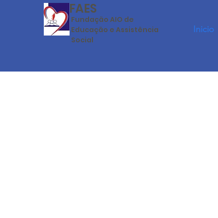
FAES
F
un
dação AIO de
Inicio
Educação e Assistência
Social