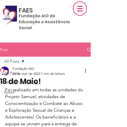
FAES
F
un
dação AIO de
Educação e Assistência
Social
Post
All Posts
Fundação AIO
All Posts
23 de mai. de 2022
1 min de leitura
18 de Maio!
PROJETO SAMUEL
Foi realizado em todas as unidades do 
NAAF
Projeto Samuel, atividades de 
Conscientização e Combate ao Abuso 
e Exploração Sexual de Crianças e 
Adolescentes! Os beneficiários e a 
equipe se uniram para a entrega de 