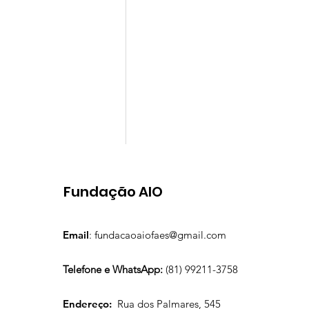
Fundação AIO
Comentários
Email
:
fundacaoaiofaes@gmail.com
Escreva um comentário
Telefone e WhatsApp:
(81) 99211-3758
Curso de Design de
Endereço:
Rua dos Palmares, 545