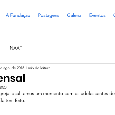
A Fundação
Postagens
Galeria
Eventos
NAAF
de ago. de 2018
1 min de leitura
ensal
2020
greja local temos um momento com os adolescentes de 
e tem feito.