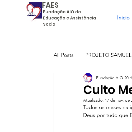
FAES
F
un
dação AIO de
Inicio
Educação e Assistência
Social
All Posts
PROJETO SAMUEL
Fundação AIO
20 
Culto M
Atualizado:
17 de nov. de 
Todos os meses na i
Deus por tudo que El