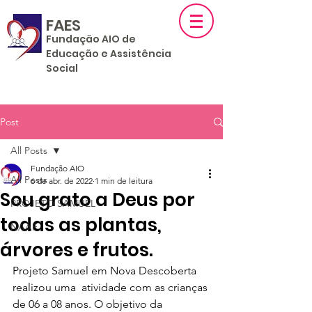
FAES
F
un
dação AIO de
Educação e Assistência
Social
Post
All Posts
Fundação AIO
All Posts
6 de abr. de 2022
1 min de leitura
Sou grato a Deus por
PROJETO SAMUEL
todas as plantas,
NAAF
árvores e frutos.
Projeto Samuel em Nova Descoberta 
realizou uma  atividade com as crianças 
de 06 a 08 anos. O objetivo da 